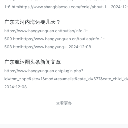
1-6.htmlhttps://www.shangbiaosou.com/fenlei/about-1··· 2024-12
广东去河内海运要几天？
https://www.hangyunquan.cn/toutiao/info-1-
509.htmlhttps://www.hangyunquan.cn/toutiao/info-1-
508.htmlhttps://www.hangyunq··· 2024-12-08
广东航运圈头条新闻文章
https://www.hangyunquan.cn/plugin.php?
id=tom_zppc&site=1&mod=resumelist&cate_id=677&cate_child_id=
2024-12-08
查看更多